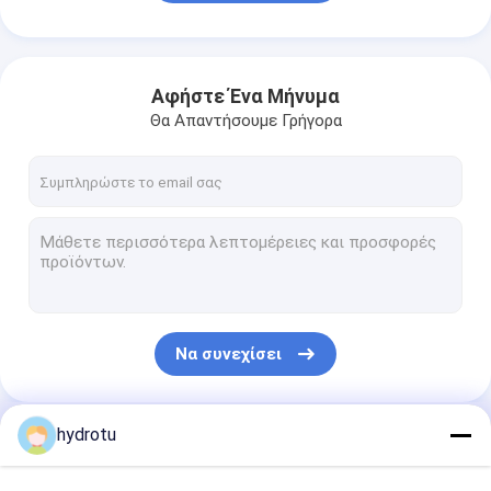
Αφήστε Ένα Μήνυμα
Θα Απαντήσουμε Γρήγορα
Να συνεχίσει
hydrotu
Οι Κατηγορίες Μας