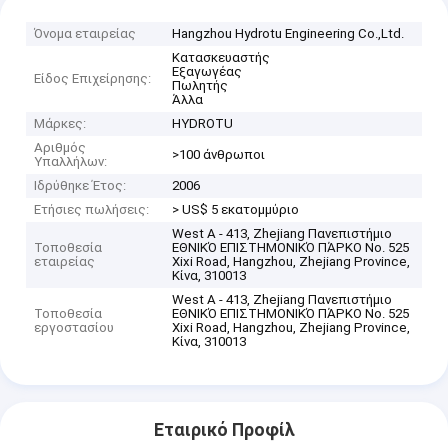
Όνομα εταιρείας
Hangzhou Hydrotu Engineering Co.,Ltd.
Κατασκευαστής
Εξαγωγέας
Είδος Επιχείρησης:
Πωλητής
Άλλα
Μάρκες:
HYDROTU
Αριθμός
>100 άνθρωποι
Υπαλλήλων:
Ιδρύθηκε Έτος:
2006
Ετήσιες πωλήσεις:
> US$ 5 εκατομμύριο
West A - 413, Zhejiang Πανεπιστήμιο
Τοποθεσία
ΕΘΝΙΚΌ ΕΠΙΣΤΗΜΟΝΙΚΌ ΠΆΡΚΟ No. 525
εταιρείας
Xixi Road, Hangzhou, Zhejiang Province,
Κίνα, 310013
West A - 413, Zhejiang Πανεπιστήμιο
Τοποθεσία
ΕΘΝΙΚΌ ΕΠΙΣΤΗΜΟΝΙΚΌ ΠΆΡΚΟ No. 525
εργοστασίου
Xixi Road, Hangzhou, Zhejiang Province,
Κίνα, 310013
Εταιρικό Προφίλ