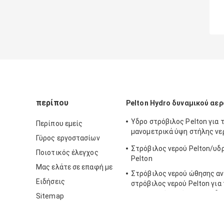
περίπου
Pelton Hydro δυναμικού αε
Υδρο στρόβιλος Pelton για 
Περίπου εμείς
μανομετρικά ύψη στήλης νερ
Γύρος εργοστασίων
800m
Στρόβιλος νερού Pelton/υδ
Ποιοτικός έλεγχος
Pelton
Μας ελάτε σε επαφή με
Στρόβιλος νερού ώθησης α
Ειδήσεις
στρόβιλος νερού Pelton για
επικεφαλής πρόγραμμα υδρ
Sitemap
απόγειου