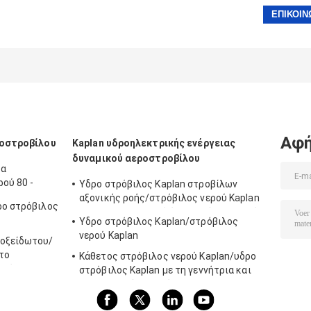
Αφή
ροστροβίλου
Kaplan υδροηλεκτρικής ενέργειας
δυναμικού αεροστροβίλου
τα
ού 80 -
Υδρο στρόβιλος Kaplan στροβίλων
αξονικής ροής/στρόβιλος νερού Kaplan
ρο στρόβιλος
για το μανομετρικό ύψος στήλης νερού
Υδρο στρόβιλος Kaplan/στρόβιλος
πρόγραμμα υδρενέργειας 2m - 70m
νερού Kaplan
νοξείδωτου/
 το
Κάθετος στρόβιλος νερού Kaplan/υδρο
ενέργειας
στρόβιλος Kaplan με τη γεννήτρια και
τον κυβερνήτη ταχύτητας