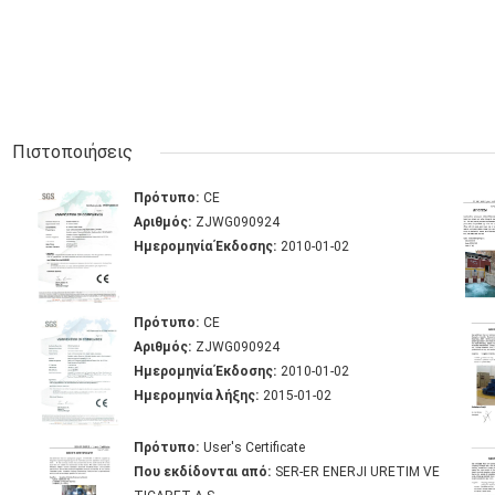
Πιστοποιήσεις
Πρότυπο:
CE
Αριθμός:
ZJWG090924
Ημερομηνία Έκδοσης:
2010-01-02
Πρότυπο:
CE
Αριθμός:
ZJWG090924
Ημερομηνία Έκδοσης:
2010-01-02
Ημερομηνία λήξης:
2015-01-02
Πρότυπο:
User's Certificate
Που εκδίδονται από:
SER-ER ENERJI URETIM VE