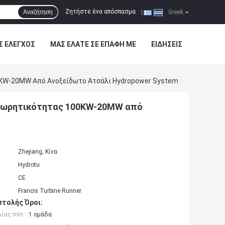
Ζητήστε ένα απόσπασμα
Αναζήτηση
|
Greek
Σ ΈΛΕΓΧΟΣ
ΜΑΣ ΕΛΆΤΕ ΣΕ ΕΠΑΦΉ ΜΕ
ΕΙΔΉΣΕΙΣ
00KW-20MW Από Ανοξείδωτο Ατσάλι Hydropower System
r χωρητικότητας 100KW-20MW από
Zhejiang, Κίνα
Hydrotu
CE
Francis Turbine Runner
τολής Όροι:
ίας min:
1 ομάδα