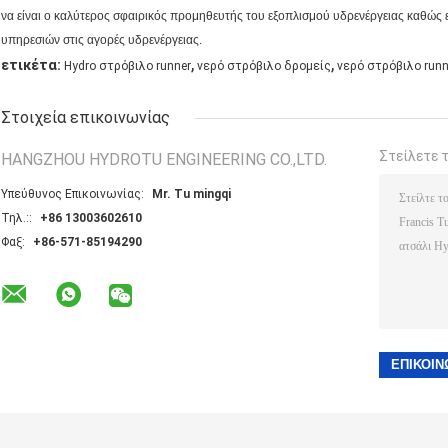
να είναι ο καλύτερος σφαιρικός προμηθευτής του εξοπλισμού υδρενέργειας καθώς
υπηρεσιών στις αγορές υδρενέργειας.
,
,
ετικέτα:
Hydro στρόβιλο runner
νερό στρόβιλο δρομείς
νερό στρόβιλο runn
Στοιχεία επικοινωνίας
Στείλετε 
HANGZHOU HYDROTU ENGINEERING CO.,LTD.
Υπεύθυνος Επικοινωνίας:
Mr. Tu mingqi
Τηλ.::
+86 13003602610
Φαξ:
+86-571-85194290