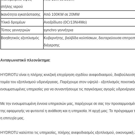
στήλης νερού
Ικανότητα εγκατάστασης
Από 100KW σε 20MW
Υλικό δρομέων
Ανοξείδωτο (0Cr13Ni4Mo)
Τύπος γεννητριών
synchro γεννήτρια
Βοηθητικός εξοπλισμός
Κυβερνήτης, βαλβίδα κολπίσκων, δευτερεύουσα επιτρο
διέγερσης
Ανταγωνιστικό πλεονέκτημα:
HYDROTU είναι η πλήρης κινεζική επιχείρηση σχεδίου ανεφοδιασμού, διαβούλευση
τομέα του εξοπλισμού υδρενέργειας. Παρέχουμε στον υψηλό - εξοπλισμός ποιοτικής 
ενσωματωμένες υπηρεσίες για να συναντήσουμε τις παγκόσμιες αγορές υδρενέργεια
Με την ενσωματωμένη έννοια υπηρεσιών μας, παρέχουμε σε σας την προσαρμοσμ
της εφαρμογής να φυτευτεί η ανάθεση και η υπηρεσία. Η αρχή μας: Το πρόγραμμα το
η επιτυχία μας.
HYDROTU καλύπτει τις υπηρεσίες, πλήρης ανεφοδιασμός εξοπλισμού, οικονομική 