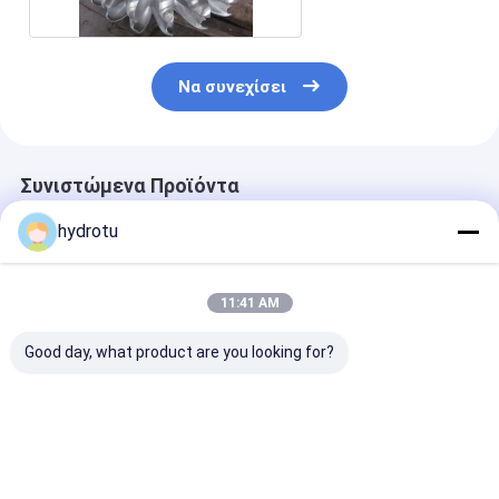
ανοξείδωτου
Να συνεχίσει
Συνιστώμενα Προϊόντα
hydrotu
11:41 AM
Good day, what product are you looking for?
Τυροπίδα Pelton
Δρομέας στροβίλων
Ρόδα Pelton/
από ανοξείδωτο
Pelton/στρόβιλος
δρομέας στρο
χάλυβα για 80-
νερού Pelton με το
με Forge CNC 
1000m κεφαλή
σφυρηλατημένο
μηχανή για τη
νερού με 0.5MW-
CNC δρομέα
δύναμη 2MW -
Καλύτερη τιμή
Καλύτερη τιμή
Καλύτερη 
20MW
μηχανών για το