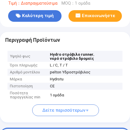
Τιμή：Διαπραγματεύσιμα
MOQ：1 ομάδα
Καλύτερη τιμή
Επικοινωνήστε
Περιγραφή Προϊόντων
,
Hydro στρόβιλο runner
Υψηλό φως
νερό στρόβιλο δρομείς
Όροι πληρωμής
L / C, T / T
Αριθμό μοντέλου
pelton Υδροστρόβιλος
Μάρκα
Hydrotu
Πιστοποίηση
CE
Ποσότητα
1 ομάδα
παραγγελίας min
Δείτε περισσότερων