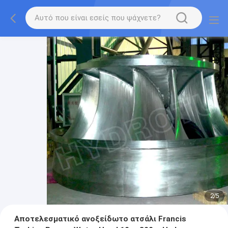
2
/
5
Αποτελεσματικό ανοξείδωτο ατσάλι Francis