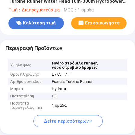
Turbine Runner Water Head 10m-300m Hydropower
Component
Τιμή：Διαπραγματεύσιμα
MOQ：1 ομάδα
Καλύτερη τιμή
Επικοινωνήστε
Περιγραφή Προϊόντων
,
Hydro στρόβιλο runner
Υψηλό φως
νερό στρόβιλο δρομείς
Όροι πληρωμής
L / C, T / T
Αριθμό μοντέλου
Francis Turbine Runner
Μάρκα
Hydrotu
Πιστοποίηση
CE
Ποσότητα
1 ομάδα
παραγγελίας min
Δείτε περισσότερων