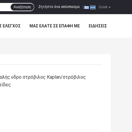
Ζητήστε ένα απόσπασμα
Αναζήτηση
|
Greek
Σ ΈΛΕΓΧΟΣ
ΜΑΣ ΕΛΆΤΕ ΣΕ ΕΠΑΦΉ ΜΕ
ΕΙΔΉΣΕΙΣ
λής υδρο στρόβιλος Kaplan/στρόβιλος
πίδες