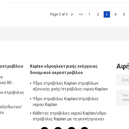
Page 3 of 9
|<
<<
1
2
3
4
5
Αφή
ροστροβίλου
Kaplan υδροηλεκτρικής ενέργειας
δυναμικού αεροστροβίλου
τα
ού 80 -
Υδρο στρόβιλος Kaplan στροβίλων
αξονικής ροής/στρόβιλος νερού Kaplan
ρο στρόβιλος
για το μανομετρικό ύψος στήλης νερού
Υδρο στρόβιλος Kaplan/στρόβιλος
πρόγραμμα υδρενέργειας 2m - 70m
νερού Kaplan
νοξείδωτου/
 το
Κάθετος στρόβιλος νερού Kaplan/υδρο
ενέργειας
στρόβιλος Kaplan με τη γεννήτρια και
τον κυβερνήτη ταχύτητας