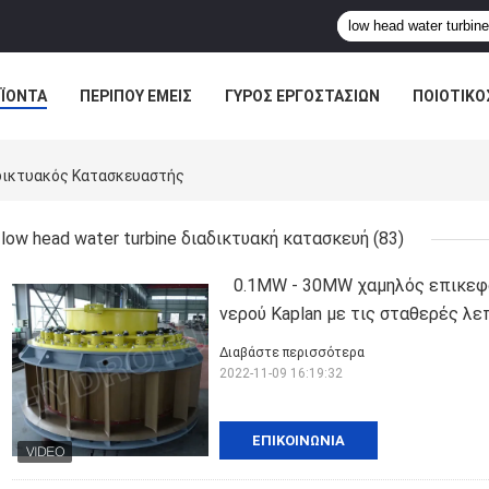
ΪΌΝΤΑ
ΠΕΡΊΠΟΥ ΕΜΕΊΣ
ΓΎΡΟΣ ΕΡΓΟΣΤΑΣΊΩΝ
ΠΟΙΟΤΙΚΌ
αδικτυακός Κατασκευαστής
low head water turbine διαδικτυακή κατασκευή
(83)
0.1MW - 30MW χαμηλός επικεφα
νερού Kaplan με τις σταθερές λε
Διαβάστε περισσότερα
2022-11-09 16:19:32
ΕΠΙΚΟΙΝΩΝΊΑ