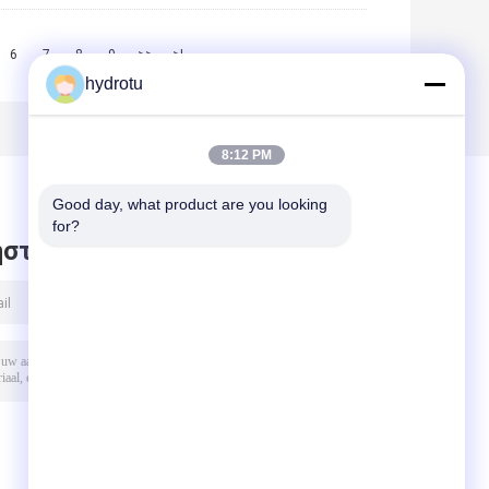
6
7
8
9
>>
>|
hydrotu
8:12 PM
Good day, what product are you looking 
for?
στε μήνυμα