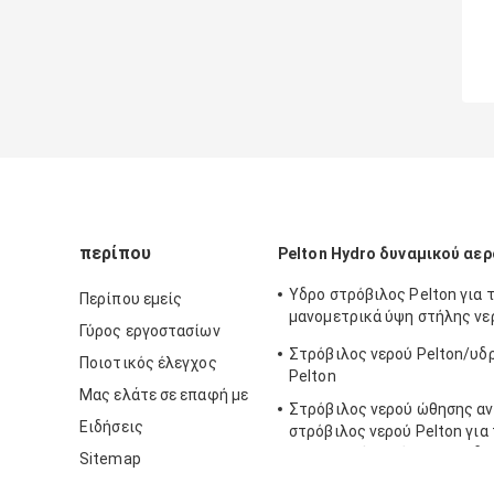
περίπου
Pelton Hydro δυναμικού αε
Υδρο στρόβιλος Pelton για 
Περίπου εμείς
μανομετρικά ύψη στήλης νερ
Γύρος εργοστασίων
800m
Στρόβιλος νερού Pelton/υδ
Ποιοτικός έλεγχος
Pelton
Μας ελάτε σε επαφή με
Στρόβιλος νερού ώθησης α
Ειδήσεις
στρόβιλος νερού Pelton για
επικεφαλής πρόγραμμα υδρ
Sitemap
απόγειου