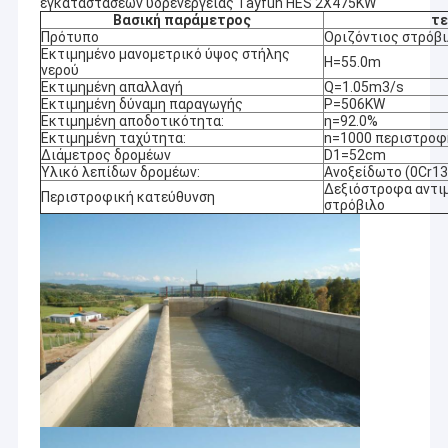
εγκαταστάσεων υδρενέργειας Tayfun HES 2X475KW
Βασική παράμετρος
τε
Πρότυπο
Οριζόντιος στρόβιλ
Εκτιμημένο μανομετρικό ύψος στήλης
H=55.0m
νερού
Εκτιμημένη απαλλαγή
Q=1.05m3/s
Εκτιμημένη δύναμη παραγωγής
P=506KW
Εκτιμημένη αποδοτικότητα:
η=92.0%
Εκτιμημένη ταχύτητα:
n=1000 περιστροφ
Διάμετρος δρομέων
D1=52cm
Υλικό λεπίδων δρομέων:
Ανοξείδωτο (0Cr1
Δεξιόστροφα αντιμ
Περιστροφική κατεύθυνση
στρόβιλο