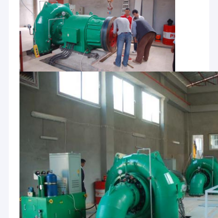
Σπίτι
HYDROTU είναι η πλήρης κινεζική επιχείρηση σχεδίου
προμηθευτών, διαβούλευσης και εφαρμοσμένης μηχανικής
Προϊόντα
εξοπλισμού υδρενέργειας στον τομέα του εξοπλισμού
υδρενέργειας. Παρέχουμε στον υψηλό - εξοπλισμός ποιοτικής
Περίπου εμείς
κινεζικός υδρενέργειας τις προηγμένες τεχνολογίες και τις
ενσωματωμένες υπηρεσίες για να συναντήσουμε τις