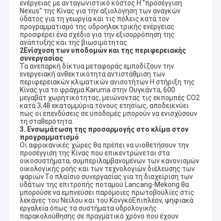
ενέργειας με ανταγωνιστικό κόστος Η "προσέγγιση
Nexus" της Κίνας για την αξιολόγηση των αναγκών
ύδατος για τη γεωργία και τις πόλεις κατά τον
προγραμματισμό της υδροηλεκτρικής ενέργειας
προσφέρει ένα σχέδιο για την εξισορρόπηση της
ανάπτυξης και της βιωσιμότητας.
2Ενίσχυση των υποδομών και της περιφερειακής
συνεργασίας
Τα ανεπαρκή δίκτυα μεταφοράς εμποδίζουν την
ενεργειακή ανθεκτικότητα.αντιστάθμιση των
περιφερειακών κλιματικών ανισοτήτων Η στήριξη της
Κίνας για το φράγμα Karuma στην Ουγκάντα, 600
μεγαβάτ χωρητικότητας, μειώνοντας τις εκπομπές CO2
κατά 3,48 εκατομμύρια τόνους ετησίως, αποδεικνύει
πώς οι επενδύσεις σε υποδομές μπορούν να ενισχύσουν
τη σταθερότητα.
3. Ενσωμάτωση της προσαρμογής στο κλίμα στον
προγραμματισμό
Οι αφρικανικές χώρες θα πρέπει να υιοθετήσουν την
προσέγγιση της Κίνας που επικεντρώνεται στα
οικοσυστήματα, συμπεριλαμβανομένων των κανονισμών
Σπίτι
οικολογικής ροής και των τεχνολογιών διέλευσης των
HYDROTU είναι η πλήρης κινεζική επιχείρηση σχεδίου
ψαριών.Το πλαίσιο συνεργασίας για τη διαχείριση των
υδάτων της επιτροπής ποταμού Lancang-Mekong θα
προμηθευτών, διαβούλευσης και εφαρμοσμένης μηχανικής
Προϊόντα
μπορούσε να εμπνεύσει παρόμοιες πρωτοβουλίες στις
εξοπλισμού υδρενέργειας στον τομέα του εξοπλισμού
λεκάνες του Νείλου και του ΚονγκόΕπιπλέον, ψηφιακά
υδρενέργειας. Παρέχουμε στον υψηλό - εξοπλισμός ποιοτικής
Περίπου εμείς
εργαλεία όπως τα συστήματα υδρολογικής
κινεζικός υδρενέργειας τις προηγμένες τεχνολογίες και τις
παρακολούθησης σε πραγματικό χρόνο που έχουν
ενσωματωμένες υπηρεσίες για να συναντήσουμε τις