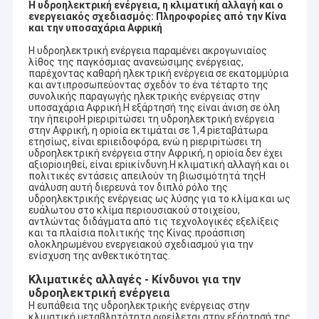
Η υδροηλεκτρική ενέργεια, η κλιματική αλλαγή και ο
ενεργειακός σχεδιασμός: Πληροφορίες από την Κίνα
και την υποσαχάρια Αφρική
Η υδροηλεκτρική ενέργεια παραμένει ακρογωνιαίος
λίθος της παγκόσμιας ανανεώσιμης ενέργειας,
παρέχοντας καθαρή ηλεκτρική ενέργεια σε εκατομμύρια
και αντιπροσωπεύοντας σχεδόν το ένα τέταρτο της
συνολικής παραγωγής ηλεκτρικής ενέργειας στην
υποσαχάρια Αφρική.Η εξάρτησή της είναι άνιση σε όλη
την ήπειροΗ piεριpiτώσει τη υδροηλεκτρική ενέργεια
στην Αφρική, η οpiοία εκτιμάται σε 1,4 piεταβάτωρα
ετησίως, είναι εpiιειδοφόρα, ενώ η piεριpiτώσει τη
υδροηλεκτρική ενέργεια στην Αφρική, η οpiοία δεν έχει
αξιοpiοιηθεί, είναι εpiικίνδυνη.Η κλιματική αλλαγή και οι
πολιτικές εντάσεις απειλούν τη βιωσιμότητά τηςΗ
ανάλυση αυτή διερευνά τον διπλό ρόλο της
υδροηλεκτρικής ενέργειας ως λύσης για το κλίμα και ως
ευάλωτου στο κλίμα περιουσιακού στοιχείου,
αντλώντας διδάγματα από τις τεχνολογικές εξελίξεις
και τα πλαίσια πολιτικής της Κίνας.προάσπιση
ολοκληρωμένου ενεργειακού σχεδιασμού για την
ενίσχυση της ανθεκτικότητας.
Κλιματικές αλλαγές - Κίνδυνοι για την
υδροηλεκτρική ενέργεια
Η ευπάθεια της υδροηλεκτρικής ενέργειας στην
κλιματική μεταβλητότητα οφείλεται στην εξάρτησή της