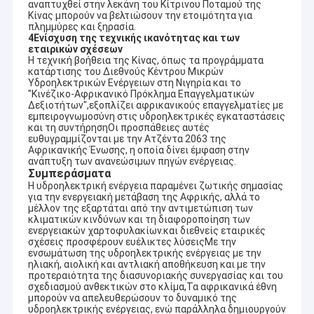
αναπτυχθεί στην λεκάνη του Κίτρινου Ποταμού της
παγκόσμιες αγορές υδρενέργειας.
Γύρος εργοστασίων
Κίνας μπορούν να βελτιώσουν την ετοιμότητα για
πλημμύρες και ξηρασία.
Η Co. ΕΠΕ εφαρμοσμένης μηχανικής HydroTu Hangzhou
4Ενίσχυση της τεχνικής ικανότητας και των
Ποιοτικός έλεγχος
εταιρικών σχέσεων
καλύπτει τις υπηρεσίες, πλήρης ανεφοδιασμός εξοπλισμού,
Η τεχνική βοήθεια της Κίνας, όπως τα προγράμματα
οικονομική λύση των σφαιρικών προγραμμάτων υδρενέργειας
κατάρτισης του Διεθνούς Κέντρου Μικρών
Μας ελάτε σε επαφή με
και στοχεύει να είναι ένας από τον καλύτερο σφαιρικό
Υδροηλεκτρικών Ενέργειων στη Νιγηρία και το
προμηθευτή του εξοπλισμού υδρενέργειας καθώς επίσης και
"Κινέζικο-Αφρικανικό Πρόκλημα Επαγγελματικών
τον καλύτερα ενσωματωμένο φορέα παροχής υπηρεσιών στις
Δεξιοτήτων",εξοπλίζει αφρικανικούς επαγγελματίες με
Ειδήσεις
αγορές υδρενέργειας.
εμπειρογνωμοσύνη στις υδροηλεκτρικές εγκαταστάσεις
και τη συντήρησηΟι προσπάθειες αυτές
Περιπτώσεις
ευθυγραμμίζονται με την Ατζέντα 2063 της
Ήδη τρέχοντας πρόγραμμα υδρενέργειας HYDROTU σε όλο
Αφρικανικής Ένωσης, η οποία δίνει έμφαση στην
τον κόσμο
ανάπτυξη των ανανεώσιμων πηγών ενέργειας.
1.
Ήδη τρέχοντας πρόγραμμα μερικό 1.pdf υδρενέργειας
Συμπεράσματα
Hydrotu
Η υδροηλεκτρική ενέργεια παραμένει ζωτικής σημασίας
2.
Ήδη τρέχοντας πρόγραμμα μερικό 2.pdf υδρενέργειας
για την ενεργειακή μετάβαση της Αφρικής, αλλά το
Pelton Hydro δυναμικού αεροστροβίλου
Hydrotu
μέλλον της εξαρτάται από την αντιμετώπιση των
3.
Ήδη τρέχοντας πρόγραμμα μερικό 3.pdf υδρενέργειας
κλιματικών κινδύνων και τη διαφοροποίηση των
Kaplan υδροηλεκτρικής ενέργειας δυναμικού αεροστροβίλο
Hydrotu
ενεργειακών χαρτοφυλακίων.και διεθνείς εταιρικές
σχέσεις προσφέρουν ευέλικτες λύσειςΜε την
ενσωμάτωση της υδροηλεκτρικής ενέργειας με την
Σχέδιο σχεδιαγράμματος αναφοράς όλων των ειδών
Francis Hydro δυναμικού αεροστροβίλου
ηλιακή, αιολική και αντλιακή αποθήκευση και με την
εγκαταστάσεων υδρενέργειας:
προτεραιότητα της διασυνοριακής συνεργασίας και του
παρακαλώ επισκεφτείτε τον έναν άλλο ιστοχώρο μας για να
σχεδιασμού ανθεκτικών στο κλίμα,Τα αφρικανικά έθνη
Λάμπα υδροηλεκτρικής ενέργειας δυναμικού αεροστροβίλο
μεταφορτώσετε:
μπορούν να απελευθερώσουν το δυναμικό της
υδροηλεκτρικής ενέργειας, ενώ παράλληλα δημιουργούν