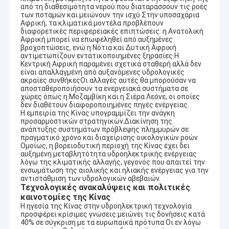
από τη διαθεσιμότητα νερού.που διαταράσσουν τις ροές
των ποταμών και μειώνουν την ισχύ Στην υποσαχάρια
Αφρική, τα κλιματικά μοντέλα προβλέπουν
διαφορετικές περιφερειακές επιπτώσεις: η Ανατολική
Αφρική μπορεί να επωφεληθεί από αυξημένες
βροχοπτώσεις, ενώ η Νότια και Δυτική Αφρική
αντιμετωπίζουν εντατικοποιημένες ξηρασίες.Η
Κεντρική Αφρική παραμένει σχετικά σταθερή αλλά δεν
είναι απαλλαγμένη από αυξανόμενες υδρολογικές
ακραίες συνθήκεςΟι αλλαγές αυτές θα μπορούσαν να
αποσταθεροποιήσουν τα ενεργειακά συστήματα σε
χώρες όπως η Μοζαμβίκη και η Σιέρα Λεόνε, οι οποίες
δεν διαθέτουν διαφοροποιημένες πηγές ενέργειας.
Η εμπειρία της Κίνας υπογραμμίζει την ανάγκη
προσαρμοστικών στρατηγικών.∆ιακίνηση της
ανάπτυξης συστημάτων πρόβλεψης πλημμυρών σε
πραγματικό χρόνο και διαχείρισης οικολογικών ροών
Ομοίως, η βορειοδυτική περιοχή της Κίνας έχει δει
αυξημένη μεταβλητότητα υδροηλεκτρικής ενέργειας
λόγω της κλιματικής αλλαγής, γεγονός που απαιτεί την
ενσωμάτωση της αιολικής και ηλιακής ενέργειας για την
αντιστάθμιση των υδρολογικών αβεβαιών.
Τεχνολογικές ανακαλύψεις και πολιτικές
καινοτομίες της Κίνας
Η ηγεσία της Κίνας στην υδροηλεκτρική τεχνολογία
προσφέρει κρίσιμες γνώσεις.μειώνει τις δονήσεις κατά
40% σε σύγκριση με τα ευρωπαϊκά πρότυπα Οι εν λόγω