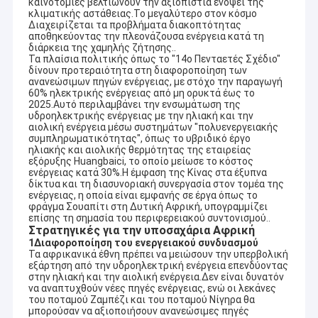
καινοτομίες βελτιώνουν την αξιοπιστία ενόψει της
κλιματικής αστάθειας.Το μεγαλύτερο στον κόσμο
∆ιαχειρίζεται τα προβλήματα διακοπτότητας
αποθηκεύοντας την πλεονάζουσα ενέργεια κατά τη
διάρκεια της χαμηλής ζήτησης..
Τα πλαίσια πολιτικής όπως το "14ο Πενταετές Σχέδιο"
δίνουν προτεραιότητα στη διαφοροποίηση των
ανανεώσιμων πηγών ενέργειας, με στόχο την παραγωγή
60% ηλεκτρικής ενέργειας από μη ορυκτά έως το
2025.Αυτό περιλαμβάνει την ενσωμάτωση της
υδροηλεκτρικής ενέργειας με την ηλιακή και την
αιολική ενέργεια μέσω συστημάτων "πολυενεργειακής
συμπληρωματικότητας", όπως το υβριδικό έργο
ηλιακής και αιολικής θερμότητας της εταιρείας
εξόρυξης Huangbaici, το οποίο μείωσε το κόστος
ενέργειας κατά 30%.Η έμφαση της Κίνας στα έξυπνα
δίκτυα και τη διασυνοριακή συνεργασία στον τομέα της
ενέργειας, η οποία είναι εμφανής σε έργα όπως το
φράγμα Σουαπίτι στη Δυτική Αφρική, υπογραμμίζει
επίσης τη σημασία του περιφερειακού συντονισμού..
Στρατηγικές για την υποσαχάρια Αφρική
1Διαφοροποίηση του ενεργειακού συνδυασμού
Τα αφρικανικά έθνη πρέπει να μειώσουν την υπερβολική
εξάρτηση από την υδροηλεκτρική ενέργεια επενδύοντας
στην ηλιακή και την αιολική ενέργεια.∆εν είναι δυνατόν
να αναπτυχθούν νέες πηγές ενέργειας, ενώ οι λεκάνες
του ποταμού Ζαμπέζι και του ποταμού Νίγηρα θα
μπορούσαν να αξιοποιήσουν ανανεώσιμες πηγές