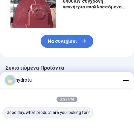
6400KW σύγχρονη
γεννήτρια εναλλασσόμενου
ρεύματος με το σύστημα
διέγερσης γεννητριών
Να συνεχίσει
Συνιστώμενα Προϊόντα
hydrotu
2:23 PM
Good day, what product are you looking for?
2000KW σύστημα
Σύγχρονο
Τριφασικό σύ
διέγερσης
υδροηλεκτρικό
σύστημα διέγ