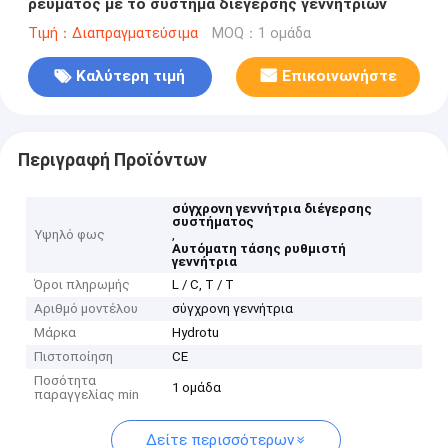
ρεύματος με το σύστημα διέγερσης γεννητριών
Τιμή：Διαπραγματεύσιμα
MOQ：1 ομάδα
Καλύτερη τιμή
Επικοινωνήστε
Περιγραφή Προϊόντων
σύγχρονη γεννήτρια διέγερσης
συστήματος
Υψηλό φως
,
Αυτόματη τάσης ρυθμιστή
γεννήτρια
Όροι πληρωμής
L / C, T / T
Αριθμό μοντέλου
σύγχρονη γεννήτρια
Μάρκα
Hydrotu
Πιστοποίηση
CE
Ποσότητα
1 ομάδα
παραγγελίας min
Δείτε περισσότερων