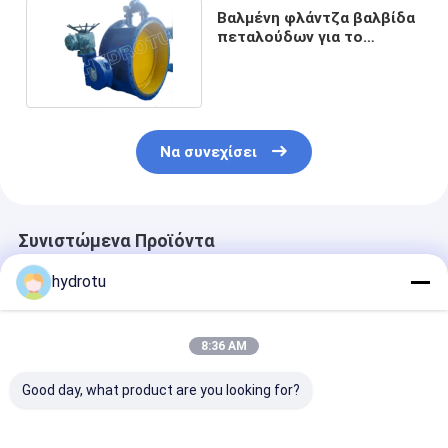
Βαλμένη φλάντζα βαλβίδα
πεταλούδων για το
σταθμό υδρενέργειας
Να συνεχίσει
Συνιστώμενα Προϊόντα
hydrotu
8:36 AM
Good day, what product are you looking for?
DN υδραυλική βαριά
Υδραυλική βαριά
Βαλβίδα