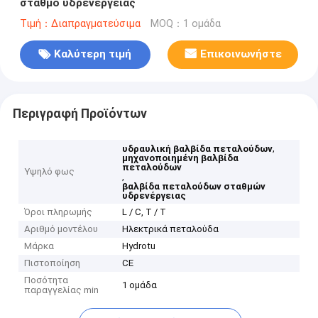
σταθμό υδρενέργειας
Τιμή：Διαπραγματεύσιμα
MOQ：1 ομάδα
Καλύτερη τιμή
Επικοινωνήστε
Περιγραφή Προϊόντων
,
υδραυλική βαλβίδα πεταλούδων
μηχανοποιημένη βαλβίδα
πεταλούδων
Υψηλό φως
,
βαλβίδα πεταλούδων σταθμών
υδρενέργειας
Όροι πληρωμής
L / C, T / T
Αριθμό μοντέλου
Ηλεκτρικά πεταλούδα
Μάρκα
Hydrotu
Πιστοποίηση
CE
Ποσότητα
1 ομάδα
παραγγελίας min