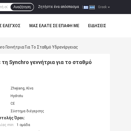
Ζητήστε ένα απόσπασμα
Αναζήτηση
|
Greek
Σ ΈΛΕΓΧΟΣ
ΜΑΣ ΕΛΆΤΕ ΣΕ ΕΠΑΦΉ ΜΕ
ΕΙΔΉΣΕΙΣ
ro Γεννήτρια Για Το Σταθμό Υδρενέργειας
 τη Synchro γεννήτρια για το σταθμό
Zhejiang, Κίνα
Hydrotu
CE
Σύστημα διέγερσης
τολής Όροι:
ίας min:
1 ομάδα