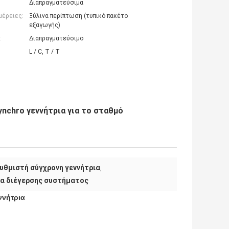
Διαπραγματεύσιμα
μέρειες:
Ξύλινα περίπτωση (τυπικό πακέτο
εξαγωγής)
:
Διαπραγματεύσιμο
L / C, T / T
ynchro γεννήτρια για το σταθμό
υθμιστή σύγχρονη γεννήτρια
,
ια διέγερσης συστήματος
ννήτρια