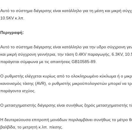
Αυτό το σύστημα διέγερσης είναι κατάλληλο για τη μέση και μικρή σύ
10.5KV κ.λπ.
Περιγραφή:
Αυτό το σύστημα διέγερσης είναι κατάλληλο για την υδρο σύγχρονη γεν
και μικρή σύγχρονη γεννήτρια, την τάση 0.4KV παραγωγής, 6.3KV, 10.5
παράγεται σύμφωνα με τις απαιτήσεις GB10585-89.
Ο ρυθμιστής ελέγχεται κυρίως από το ολοκληρωμένο κύκλωμα ή ο μικρ
κανονισμός τάσης (AVR), ο ρυθμιστής μικροϋπολογιστών μπορεί να τρέ
παράγοντα ισχύος.
Ο μετασχηματιστής διέγερσης είναι συνήθως ξηρός μετασχηματιστής 
Η δευτερεύουσα επιτροπή μονάδων περιλαμβάνει συνήθως το μέτρο θε
βαλβίδα, το μετρητή κ.λπ. πίεσης.