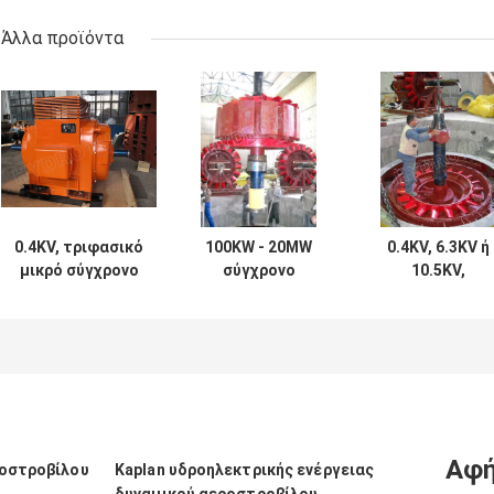
Άλλα προϊόντα
0.4KV, τριφασικό
100KW - 20MW
0.4KV, 6.3KV ή
μικρό σύγχρονο
σύγχρονο
10.5KV,
σύστημα
υδροηλεκτρικό
τριφασικό
διέγερσης
σύστημα
σύγχρονο
γεννητριών
διέγερσης
υδροηλεκτρικ
εναλλασσόμενου
γεννητριών με
σύστημα
ρεύματος 6.3KV
τον υδρο
διέγερσης
για τον υδρο
στρόβιλο του
γεννητριών
στρόβιλο/το
Francis/το
εναλλασσόμενο
στρόβιλο νερού
στρόβιλο νερού
ρεύματος για τ
Αφή
ροστροβίλου
Kaplan υδροηλεκτρικής ενέργειας
πρόγραμμα