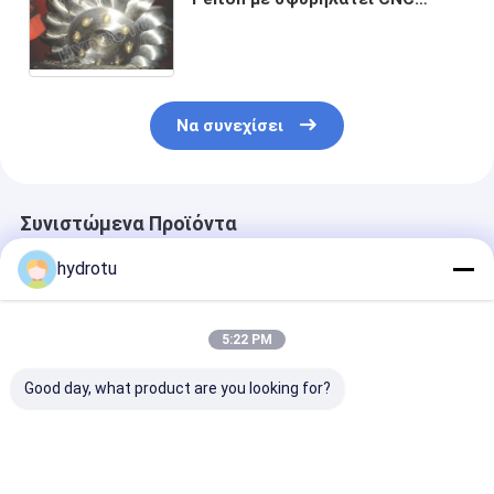
επεξεργαμένος στη μηχανή για
το υψηλό επικεφαλής
πρόγραμμα υδρενέργειας
Να συνεχίσει
Συνιστώμενα Προϊόντα
hydrotu
5:22 PM
Good day, what product are you looking for?
Τυροπίδα Pelton
Δρομέας στροβίλων
Ρόδα Pelton/
από ανοξείδωτο
Pelton/στρόβιλος
δρομέας στρο
χάλυβα για 80-
νερού Pelton με το
με Forge CNC 
1000m κεφαλή
σφυρηλατημένο
μηχανή για τη