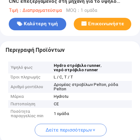
CNC επεξεργαμένος στη μηχανή για το υψηλό
επικεφαλής πρόγραμμα υδρενέργειας
Τιμή：Διαπραγματεύσιμα
MOQ：1 ομάδα
Καλύτερη τιμή
Επικοινωνήστε
Περιγραφή Προϊόντων
,
Hydro στρόβιλο runner
Υψηλό φως
νερό στρόβιλο runner
Όροι πληρωμής
L / C, T / T
Δρομέας στροβίλων Pelton, ρόδα
Αριθμό μοντέλου
Pelton
Μάρκα
Hydrotu
Πιστοποίηση
CE
Ποσότητα
1 ομάδα
παραγγελίας min
Δείτε περισσότερων