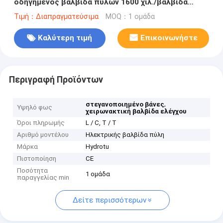
οδηγημένος βαλβίδα πυλών 1600 χιλ./βαλβίδα
φραχτών
Τιμή：Διαπραγματεύσιμα
MOQ：1 ομάδα
Καλύτερη τιμή
Επικοινωνήστε
Περιγραφή Προϊόντων
,
στεγανοποιημένο βάνες
Υψηλό φως
χειρωνακτική βαλβίδα ελέγχου
Όροι πληρωμής
L / C, T / T
Αριθμό μοντέλου
Ηλεκτρικής βαλβίδα πύλη
Μάρκα
Hydrotu
Πιστοποίηση
CE
Ποσότητα
1 ομάδα
παραγγελίας min
Δείτε περισσότερων