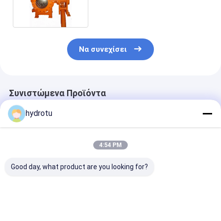
σφαιρών
Να συνεχίσει
Συνιστώμενα Προϊόντα
hydrotu
4:54 PM
Good day, what product are you looking for?
DN υδραυλική
Η υδραυλική
0.6 - 10.0 MPA,
βαλμένη φλάντζα
σφαιρική βαλβίδα
σφαιρική βαλ
βαλβίδα σφαιρών
ελέγχου, βαλβίδα
50 - 1000 χιλ.,
300 - 2600 χιλ.
σφαιρών, έβαλε
βαλβίδα σφαι
διαμέτρων,
φλάντζα στη
βαλμένος φλά