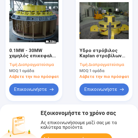
0.1MW - 30MW
Υδρο στρόβιλος
χαμηλός επικεφαλής
Kaplan στροβίλων
υδρο στρόβιλος
αξονικής ροής/
Τιμή:
Διαπραγματεύσιμα
Τιμή:
Διαπραγματεύσιμα
Kaplan/στρόβιλος
στρόβιλος νερού
MOQ:
1 ομάδα
MOQ:
1 ομάδα
νερού Kaplan με τις
Kaplan για το
σταθερές λεπίδες
μανομετρικό ύψος
Λάβετε την πιο πρόσφατη τιμή
Λάβετε την πιο πρόσφατη τι
στήλης νερού
πρόγραμμα
Επικοινωνήστε
Επικοινωνήστε
υδρενέργειας 2m -
70m
Εξοικονομήστε το χρόνο σας
Ας επικοινωνήσουμε μαζί σας με τα
καλύτερα προϊόντα.