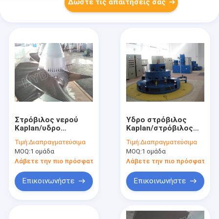
Δώστε τις απαιτήσεις σας
Στρόβιλος νερού
Υδρο στρόβιλος
Kaplan/υδρο
Kaplan/στρόβιλος
στρόβιλος Kaplan με
νερού Kaplan
Τιμή:
Διαπραγματεύσιμα
Τιμή:
Διαπραγματεύσιμα
τη Synchro
MOQ:
1 ομάδα
MOQ:
1 ομάδα
γεννήτρια για τους
σταθμούς
Λάβετε την πιο πρόσφατη τιμή
Λάβετε την πιο πρόσφατη τι
υδρενέργειας
Επικοινωνήστε
Επικοινωνήστε