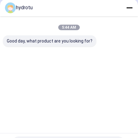
hydrotu
Οι Κατηγορίες Μας
5:44 AM
Good day, what product are you looking for?
Pelton Hydro
Kaplan
Francis Hydro
δυναμικού
υδροηλεκτρικής
δυναμικού
αεροστροβίλου
ενέργειας
αεροστροβίλο
δυναμικού
αεροστροβίλου
Αρχική
Περίπου
επαφή
Desktop
Σελίδα
εμείς
Site
Sitemap
Privacy Policy
Ποιότητα
Pelton Hydro δυναμικού αεροστροβίλου
Κίνα
εργοστάσιο.Copyright © 2026 Hangzhou Hydrotu Engineering
Co.,Ltd.. All Rights Reserved.