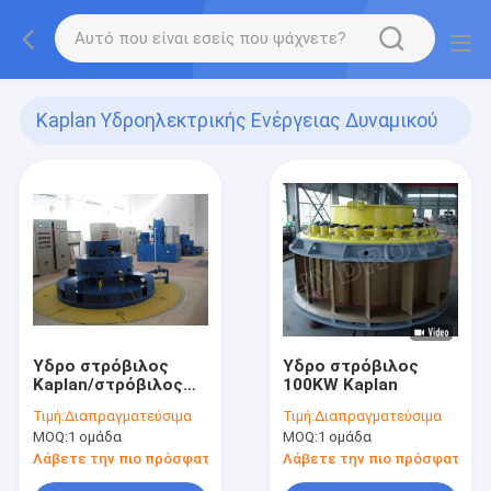
Kaplan Υδροηλεκτρικής Ενέργειας Δυναμικού
Αεροστροβίλου
(19)
Υδρο στρόβιλος
Υδρο στρόβιλος
Kaplan/στρόβιλος
100KW Kaplan
νερού Kaplan
Τιμή:
Διαπραγματεύσιμα
Τιμή:
Διαπραγματεύσιμα
MOQ:
1 ομάδα
MOQ:
1 ομάδα
Λάβετε την πιο πρόσφατη τιμή
Λάβετε την πιο πρόσφατη τι