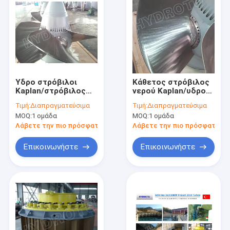
Υδρο στρόβιλοι
Κάθετος στρόβιλος
Kaplan/στρόβιλος
νερού Kaplan/υδρο
νερού αξονικής ροής
στρόβιλος Kaplan με
Τιμή:
Διαπραγματεύσιμα
Τιμή:
Διαπραγματεύσιμα
τη γεννήτρια και τον
MOQ:
1 ομάδα
MOQ:
1 ομάδα
κυβερνήτη
ταχύτητας
Λάβετε την πιο πρόσφατη τιμή
Λάβετε την πιο πρόσφατη τι
Επικοινωνήστε
Επικοινωνήστε
Σπίτι
Προϊόντα
Περίπου εμείς