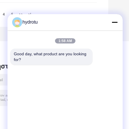
4
5
>>
>|
hydrotu
1:58 AM
Good day, what product are you looking 
for?
στε μήνυμα