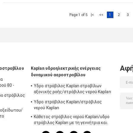
Page 1 of 5
|<
<<
1
2
3
Αφή
ροστροβίλου
Kaplan υδροηλεκτρικής ενέργειας
δυναμικού αεροστροβίλου
τα
ού 80 -
Υδρο στρόβιλος Kaplan στροβίλων
αξονικής ροής/στρόβιλος νερού Kaplan
ρο στρόβιλος
για το μανομετρικό ύψος στήλης νερού
Υδρο στρόβιλος Kaplan/στρόβιλος
πρόγραμμα υδρενέργειας 2m - 70m
νερού Kaplan
νοξείδωτου/
 το
Κάθετος στρόβιλος νερού Kaplan/υδρο
ενέργειας
στρόβιλος Kaplan με τη γεννήτρια και
τον κυβερνήτη ταχύτητας