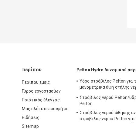
περίπου
Pelton Hydro δυναμικού αε
Υδρο στρόβιλος Pelton για 
Περίπου εμείς
μανομετρικά ύψη στήλης νερ
Γύρος εργοστασίων
800m
Στρόβιλος νερού Pelton/υδ
Ποιοτικός έλεγχος
Pelton
Μας ελάτε σε επαφή με
Στρόβιλος νερού ώθησης α
Ειδήσεις
στρόβιλος νερού Pelton για
επικεφαλής πρόγραμμα υδρ
Sitemap
απόγειου