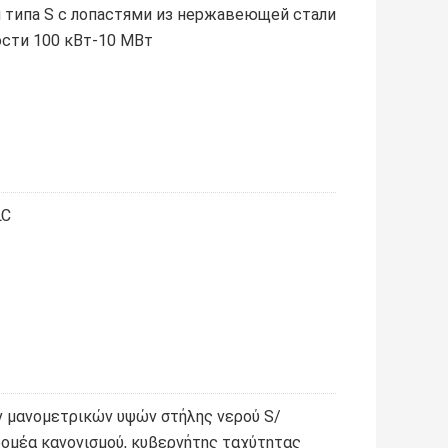
 типа S с лопастями из нержавеющей стали
ости 100 кВт-10 МВт
LC
 μανομετρικών υψών στήλης νερού S/
ρομέα κανονισμού, κυβερνήτης ταχύτητας