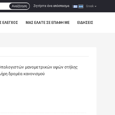
Ζητήστε ένα απόσπασμα
Αναζήτηση
|
Greek
Σ ΈΛΕΓΧΟΣ
ΜΑΣ ΕΛΆΤΕ ΣΕ ΕΠΑΦΉ ΜΕ
ΕΙΔΉΣΕΙΣ
οϋπολογιστών μανομετρικών υψών στήλης
λήρη δρομέα κανονισμού