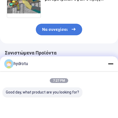
νερού S/στρόβιλος νερού με τον
πλήρη δρομέα κανονισμού,
κυβερνήτης ταχύτητας
Να συνεχίσει
Συνιστώμενα Προϊόντα
hydrotu
7:27 PM
Good day, what product are you looking for?
Χαμηλός
Στρόβιλος τύπων
Турбина
επικεφαλής υδρο
του S με τη Synchro
гидроэлектр
στρόβιλος τύπων
γεννήτρια
типа S с лоп
νερού S
из нержавею