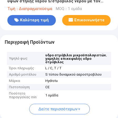
υψών στήλης νερού S/στρόβιλος νερού με τον
πλήρη δρομέα κανονισμού, κυβερνήτης ταχύτητας
Τιμή：Διαπραγματεύσιμα
MOQ：1 ομάδα
Καλύτερη τιμή
Επικοινωνήστε
Περιγραφή Προϊόντων
,
υδρο στρόβιλοι μικροϋπολογιστών
Υψηλό φως
χαμηλός επικεφαλής υδρο
στρόβιλος
Όροι πληρωμής
L / C, T / T
Αριθμό μοντέλου
S τύπου δυναμικού αεροστροβίλου
Μάρκα
Hydrotu
Πιστοποίηση
CE
Ποσότητα
1 ομάδα
παραγγελίας min
Δείτε περισσότερων