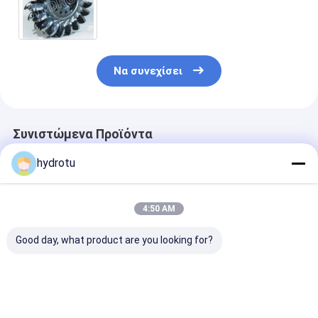
σφυρηλατεί CNC που
επεξεργάζεται στη μηχανή για το
στρόβιλο νερού Pelton
Να συνεχίσει
Συνιστώμενα Προϊόντα
hydrotu
4:50 AM
Good day, what product are you looking for?
Τυροπίδα Pelton
Δρομέας στροβίλων
Ρόδα Pelton/
από ανοξείδωτο
Pelton/στρόβιλος
δρομέας στρο
χάλυβα για 80-
νερού Pelton με το
με Forge CNC 
1000m κεφαλή
σφυρηλατημένο
μηχανή για τη
νερού με 0.5MW-
CNC δρομέα
δύναμη 2MW -