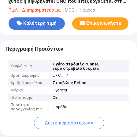
χυτός ή σφυρηλατεί CNC που επεξεργάζεται στη
μηχανή για το στρόβιλο νερού Pelton
Τιμή：Διαπραγματεύσιμα
MOQ：1 ομάδα
Καλύτερη τιμή
Επικοινωνήστε
Περιγραφή Προϊόντων
,
Hydro στρόβιλο runner
Υψηλό φως
νερό στρόβιλο δρομείς
Όροι πληρωμής
L / C, T / T
Αριθμό μοντέλου
Στρόβιλος Pelton
Μάρκα
Hydrotu
Πιστοποίηση
CE
Ποσότητα
1 ομάδα
παραγγελίας min
Δείτε περισσότερων