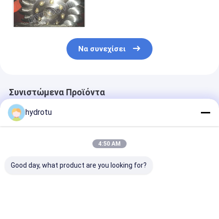
κεφάλι απόγειου με τη
γεννήτρια και τον κυβερνήτη
ταχύτητας
Να συνεχίσει
Συνιστώμενα Προϊόντα
hydrotu
4:50 AM
Good day, what product are you looking for?
Τυροπίδα Pelton
Δρομέας στροβίλων
Ρόδα Pelton/
από ανοξείδωτο
Pelton/στρόβιλος
δρομέας στρο
χάλυβα για 80-
νερού Pelton με το
με Forge CNC 
1000m κεφαλή
σφυρηλατημένο
μηχανή για τη
νερού με 0.5MW-
CNC δρομέα
δύναμη 2MW -