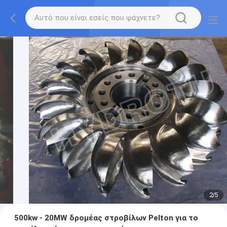
2
/
5
500kw - 20MW δρομέας στροβίλων Pelton για το