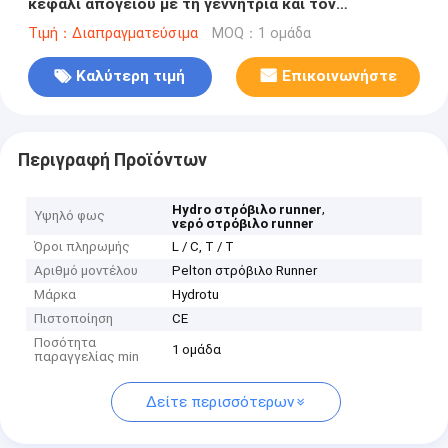
κεφάλι απόγειου με τη γεννήτρια και τον
κυβερνήτη ταχύτητας
Τιμή：Διαπραγματεύσιμα
MOQ：1 ομάδα
Καλύτερη τιμή
Επικοινωνήστε
Περιγραφή Προϊόντων
,
Hydro στρόβιλο runner
Υψηλό φως
νερό στρόβιλο runner
Όροι πληρωμής
L / C, T / T
Αριθμό μοντέλου
Pelton στρόβιλο Runner
Μάρκα
Hydrotu
Πιστοποίηση
CE
Ποσότητα
1 ομάδα
παραγγελίας min
Δείτε περισσότερων