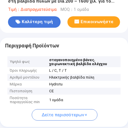
στη βαλβίδα πυλών με Dia.200 – 1600 χιλ. για το
σταθμό υδρενέργειας
Τιμή：Διαπραγματεύσιμα
MOQ：1 ομάδα
Καλύτερη τιμή
Επικοινωνήστε
Περιγραφή Προϊόντων
,
στεγανοποιημένο βάνες
Υψηλό φως
χειρωνακτική βαλβίδα ελέγχου
Όροι πληρωμής
L / C, T / T
Αριθμό μοντέλου
Ηλεκτρικής βαλβίδα πύλη
Μάρκα
Hydrotu
Πιστοποίηση
CE
Ποσότητα
1 ομάδα
παραγγελίας min
Δείτε περισσότερων