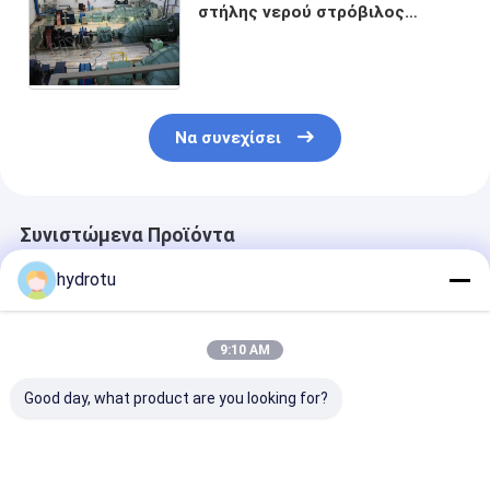
στήλης νερού στρόβιλος
τύπων 2m 20m S, σωληνοειδής
στρόβιλος με τη γεννήτρια,
κυβερνήτης
Να συνεχίσει
Συνιστώμενα Προϊόντα
hydrotu
9:10 AM
Good day, what product are you looking for?
Χαμηλός
Στρόβιλος τύπων
Турбина
επικεφαλής υδρο
του S με τη Synchro
гидроэлектр
στρόβιλος τύπων
γεννήτρια
типа S с лоп