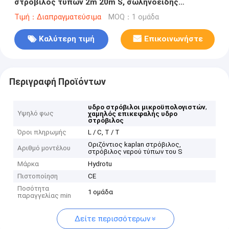
στρόβιλος τύπων 2m 20m S, σωληνοειδής
στρόβιλος με τη γεννήτρια, κυβερνήτης
Τιμή：Διαπραγματεύσιμα
MOQ：1 ομάδα
Καλύτερη τιμή
Επικοινωνήστε
Περιγραφή Προϊόντων
,
υδρο στρόβιλοι μικροϋπολογιστών
Υψηλό φως
χαμηλός επικεφαλής υδρο
στρόβιλος
Όροι πληρωμής
L / C, T / T
Οριζόντιος kaplan στρόβιλος,
Αριθμό μοντέλου
στρόβιλος νερού τύπων του S
Μάρκα
Hydrotu
Πιστοποίηση
CE
Ποσότητα
1 ομάδα
παραγγελίας min
Δείτε περισσότερων