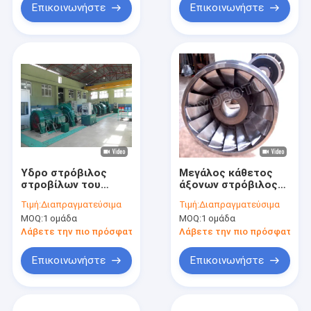
Επικοινωνήστε
Επικοινωνήστε
Υδρο στρόβιλος
Μεγάλος κάθετος
στροβίλων του
άξονων στρόβιλος
Francis τύπων
στροβίλων του
Τιμή:
Διαπραγματεύσιμα
Τιμή:
Διαπραγματεύσιμα
αντίδρασης/νερού
Francis υδρο/νερού
MOQ:
1 ομάδα
MOQ:
1 ομάδα
του Francis με το
του Francis για το
δρομέα
μανομετρικό ύψος
Λάβετε την πιο πρόσφατη τιμή
Λάβετε την πιο πρόσφατη τι
ανοξείδωτου
στήλης νερού από
20m σε 300m
Επικοινωνήστε
Επικοινωνήστε