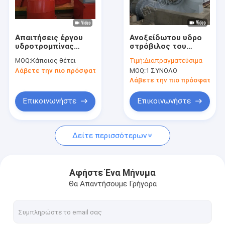
Γύρος εργοστασίων
Ποιοτικός έλεγχος
Απαιτήσεις έργου
Ανοξείδωτου υδρο
υδροτρομπίνας
στρόβιλος του
Μας ελάτε σε επαφή με
υψηλής απόδοσης
Francis απόγειου
MOQ:
Κάποιος θέτει
Τιμή:
Διαπραγματεύσιμα
Francis για
επικεφαλής για τις
Λάβετε την πιο πρόσφατη τιμή
MOQ:
1 ΣΥΝΟΛΟ
ανανεώσιμες πηγές
εγκαταστάσεις
Ειδήσεις
ενέργειας
παραγωγής
Λάβετε την πιο πρόσφατη τι
ενέργειας
Περιπτώσεις
Επικοινωνήστε
Επικοινωνήστε
Δείτε περισσότερων
Pelton Hydro δυναμικού αεροστροβίλου
Kaplan υδροηλεκτρικής ενέργειας δυναμικού αεροστροβίλο
Αφήστε Ένα Μήνυμα
Θα Απαντήσουμε Γρήγορα
Francis Hydro δυναμικού αεροστροβίλου
Λάμπα υδροηλεκτρικής ενέργειας δυναμικού αεροστροβίλο