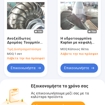
Ανοξείδωτος
Η υδροτουρμπίνα
Δρομέας Τουρμπίνας
Kaplan με κεφαλή
Νερού Turgo για
νερού 2-25m,
Τιμή:
Διαπραγματεύσιμα
MOQ:
Κάποιος θέτει
80m-300m Ύψος
λεπίδες από
MOQ:
1 σετ
Λάβετε την πιο πρόσφατη τι
Νερού με
ανοξείδωτο χάλυβα
Χωρητικότητα
και χωρητικότητα
Λάβετε την πιο πρόσφατη τιμή
100KW-2000KW
100KW έως 1000KW
Επικοινωνήστε
Επικοινωνήστε
Εξοικονομήστε το χρόνο σας
Ας επικοινωνήσουμε μαζί σας με τα
καλύτερα προϊόντα.