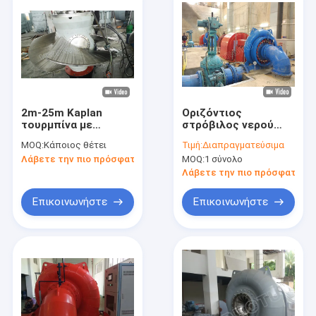
2m-25m Kaplan
Οριζόντιος
τουρμπίνα με
στρόβιλος νερού
ατσάλινα φτυάρια
του Francis
MOQ:
Κάποιος θέτει
Τιμή:
Διαπραγματεύσιμα
και συγχρονισμένη
ανοξείδωτου
Λάβετε την πιο πρόσφατη τιμή
MOQ:
1 σύνολο
γεννήτρια
άξονων για την
ικανότητα κάτω από
Λάβετε την πιο πρόσφατη τι
20MW
Επικοινωνήστε
Επικοινωνήστε
Σπίτι
Προϊόντα
Περίπου εμείς