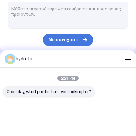
Turgo Hydro δυναμικού αεροστροβίλου
S τύπου δυναμικού αεροστροβίλου
Francis Turbine Runner
Να συνεχίσει
Pelton στρόβιλο Runner
Στεγανοποιημένο βαλβίδα τύπου πεταλούδας
hydrotu
Οι Κατηγορίες Μας
Στεγανοποιημένο βάνα
2:21 PM
Φλάντζες υδρόγειο βαλβίδα
Good day, what product are you looking for?
Γεννήτρια διέγερσης συστήματος
Hydro κυβερνήτης δυναμικού αεροστροβίλου
Pelton Hydro
Kaplan
Francis Hydro
δυναμικού
υδροηλεκτρικής
δυναμικού
αεροστροβίλου
ενέργειας
αεροστροβίλο
δυναμικού