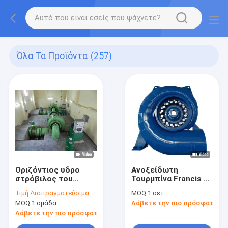
Όλα Τα Προϊόντα
(257)
Οριζόντιος υδρο
Ανοξείδωτη
στρόβιλος του
Τουρμπίνα Francis με
Francis άξονων για
20-400m Ονομαστική
Τιμή:
Διαπραγματεύσιμα
MOQ:
1 σετ
το μικρό πρόγραμμα
Κεφαλή για
MOQ:
1 ομάδα
Λάβετε την πιο πρόσφατη τι
υδρενέργειας
Οριζόντιες
Εγκαταστάσεις
Λάβετε την πιο πρόσφατη τιμή
Άξονα